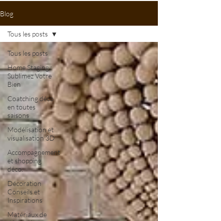
Blog
Tous les posts
Tous les posts
Home Staging :
Sublimez Votre
Bien
Coatching déco
en toutes
saisons
Modélisation et
visualisation 3D
Accompagnement
et shopping
déco.
Décoration
Conseils et
Inspirations
Matériaux de