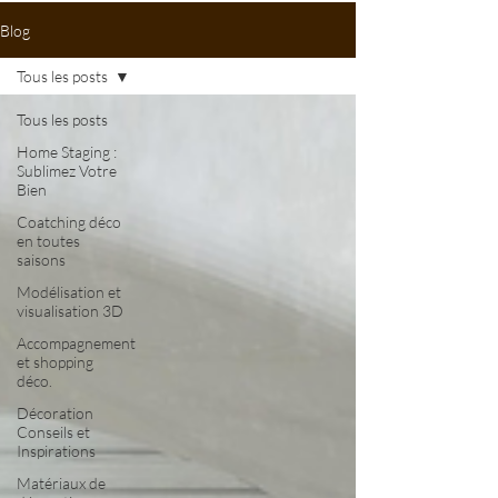
Blog
Tous les posts
Tous les posts
Home Staging :
Sublimez Votre
Bien
Coatching déco
en toutes
saisons
Modélisation et
visualisation 3D
Accompagnement
et shopping
déco.
Décoration
Conseils et
Inspirations
Matériaux de