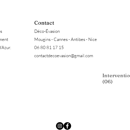
Contact
s
Déco-Évasion
ement
Mougins - Cannes - Antibes - Nice
d’Azur.
06 80 81 17 15
contactdecoevasion@gmail.com
Interventio
(06)