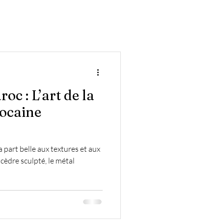
eils et Inspirations
c : L’art de la
ocaine
 part belle aux textures et aux
cèdre sculpté, le métal