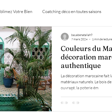
blimez Votre Bien
Coatching déco en toutes saisons
D
Accompagnement et shopping déco.
Décoration Cons
bayabenatallah9
7 mars 2024
1 min de lecture
Couleurs du Maro
eure
décoration mar
authentique
La décoration marocaine fait la
matériaux naturels. Le bois de 
ouvragé, la poterie ém