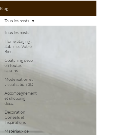
Blog
Tous les posts
Tous les posts
Home Staging :
Sublimez Votre
Bien
Coatching déco
en toutes
saisons
Modélisation et
visualisation 3D
Accompagnement
et shopping
déco.
Décoration
Conseils et
Inspirations
Matériaux de