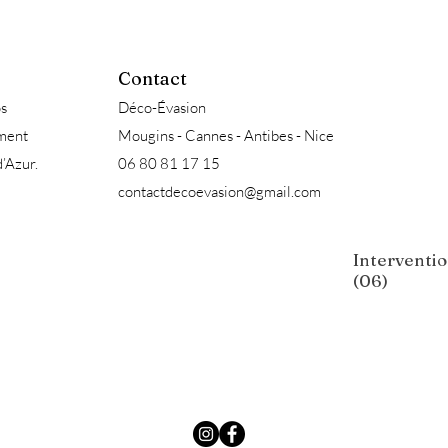
Contact
s
Déco-Évasion
ement
Mougins - Cannes - Antibes - Nice
d’Azur.
06 80 81 17 15
contactdecoevasion@gmail.com
Interventio
(06)