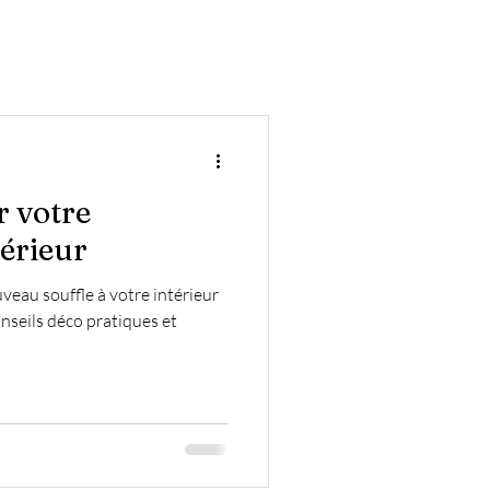
eils et Inspirations
r votre
térieur
eau souffle à votre intérieur
onseils déco pratiques et