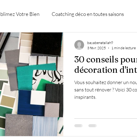
blimez Votre Bien
Coatching déco en toutes saisons
D
Accompagnement et shopping déco.
Décoration Cons
bayabenatallah9
3 févr. 2025
1 min de lecture
30 conseils pou
eure
décoration d'in
Vous souhaitez donner un nouv
sans tout rénover ? Voici 30 c
inspirants.