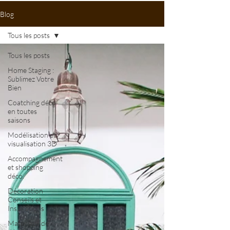
Blog
Tous les posts
Tous les posts
Home Staging :
Sublimez Votre
Bien
Coatching déco
en toutes
saisons
Modélisation et
visualisation 3D
Accompagnement
et shopping
déco.
Décoration
Conseils et
Inspirations
Matériaux de