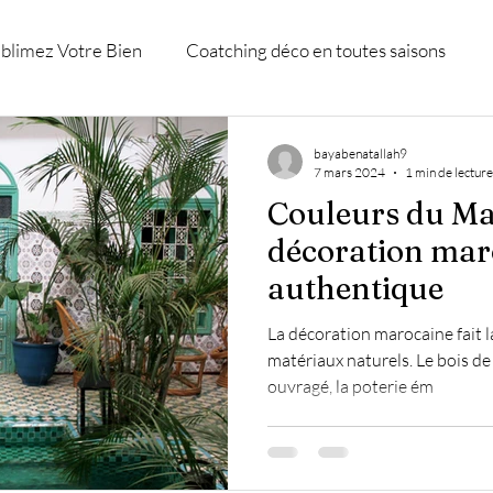
blimez Votre Bien
Coatching déco en toutes saisons
D
Accompagnement et shopping déco.
Décoration Cons
bayabenatallah9
7 mars 2024
1 min de lecture
Couleurs du Maro
eure
décoration mar
authentique
La décoration marocaine fait la
matériaux naturels. Le bois de 
ouvragé, la poterie ém