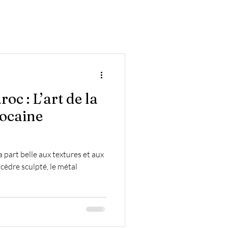
eils et Inspirations
c : L’art de la
ocaine
 part belle aux textures et aux
cèdre sculpté, le métal