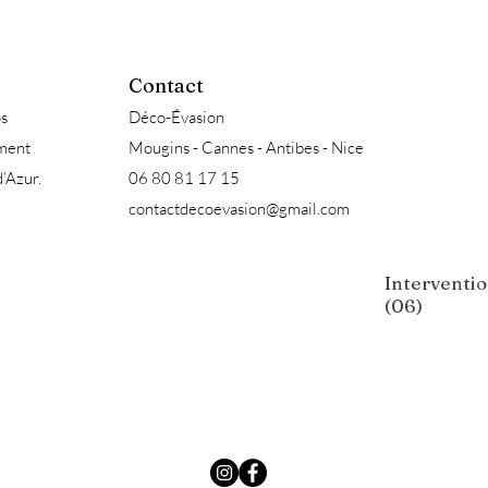
Contact
s
Déco-Évasion
ement
Mougins - Cannes - Antibes - Nice
d’Azur.
06 80 81 17 15
contactdecoevasion@gmail.com
Interventio
(06)