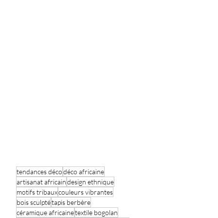
tendances déco
déco africaine
artisanat africain
design ethnique
motifs tribaux
couleurs vibrantes
bois sculpté
tapis berbère
céramique africaine
textile bogolan